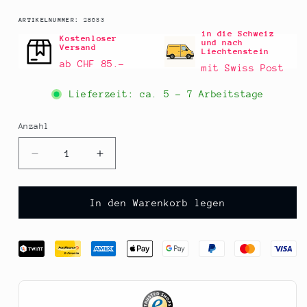
SKU:
ARTIKELNUMMER:
28633
in die Schweiz
Kostenloser
und nach
Versand
Liechtenstein
ab CHF 85.–
mit Swiss Post
Lieferzeit: ca.
5 - 7 Arbeitstage
Anzahl
Anzahl
Verringere
Erhöhe
die
die
Menge
Menge
für
für
In den Warenkorb legen
Erdnussöl,
Erdnussöl,
kaltgepresst,
kaltgepresst,
Fandler,
Fandler,
BIO,
BIO,
250
250
ml
ml