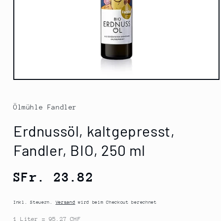
Medien
1
in
Modal
Ölmühle Fandler
öffnen
Erdnussöl, kaltgepresst,
Fandler, BIO, 250 ml
Normaler
SFr. 23.82
Preis
Inkl. Steuern.
Versand
wird beim Checkout berechnet
1 Liter = 95.27 CHF