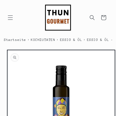
Direkt
zum
Inhalt
Warenkorb
›
›
›
Startseite
KOCHZUTATEN
ESSIG & ÖL
ESSIG & ÖL - 
duktinformationen
ingen