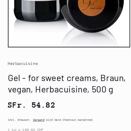
Medien
1
in
Modal
Herbacuisine
öffnen
Gel - for sweet creams, Braun,
vegan, Herbacuisine, 500 g
Normaler
SFr. 54.82
Preis
Inkl. Steuern.
Versand
wird beim Checkout berechnet
1 kg = 109.63 CHF