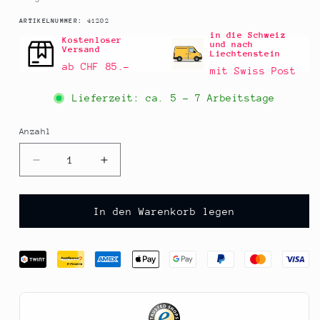
SKU:
ARTIKELNUMMER:
41202
in die Schweiz
Kostenloser
und nach
Versand
Liechtenstein
ab CHF 85.–
mit Swiss Post
Lieferzeit: ca.
5 - 7 Arbeitstage
Anzahl
Anzahl
Verringere
Erhöhe
die
die
Menge
Menge
für
für
In den Warenkorb legen
Gel
Gel
-
-
for
for
sweet
sweet
creams,
creams,
Braun,
Braun,
vegan,
vegan,