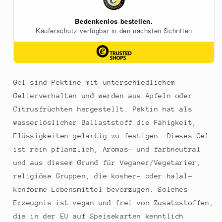
Herbacuisine,
Herbacuisine,
500
500
g
g
Gel sind Pektine mit unterschiedlichem
Gelierverhalten und werden aus Äpfeln oder
Citrusfrüchten hergestellt. Pektin hat als
wasserlöslicher Ballaststoff die Fähigkeit,
Flüssigkeiten gelartig zu festigen. Dieses Gel
ist rein pflanzlich, Aromas- und farbneutral
und aus diesem Grund für Veganer/Vegetarier,
religiöse Gruppen, die kosher- oder halal-
konforme Lebensmittel bevorzugen. Solches
Erzeugnis ist vegan und frei von Zusatzstoffen,
die in der EU auf Speisekarten kenntlich