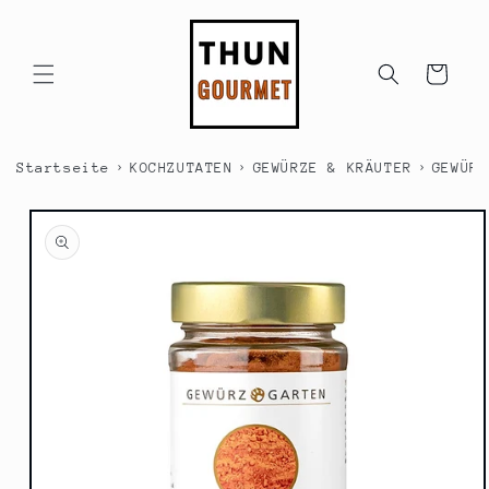
Direkt
zum
Inhalt
Warenkorb
›
›
›
Startseite
KOCHZUTATEN
GEWÜRZE & KRÄUTER
GEWÜRZ
duktinformationen
ingen