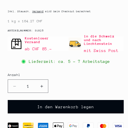
Preis
Inkl. Steuern.
Versand
wird beim Checkout berechnet
1 kg = 164.27 CHF
SKU:
ARTIKELNUMMER:
31825
in die Schweiz
Kostenloser
und nach
Versand
Liechtenstein
ab CHF 85.–
mit Swiss Post
Lieferzeit: ca.
5 - 7 Arbeitstage
Anzahl
Anzahl
Verringere
Erhöhe
die
die
Menge
Menge
für
für
In den Warenkorb legen
Gewürzgarten
Gewürzgarten
Berbere
Berbere
&quot;Genet
&quot;Genet