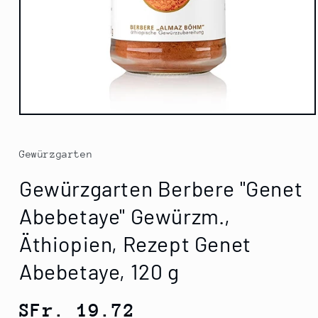
Medien
1
in
Modal
Gewürzgarten
öffnen
Gewürzgarten Berbere "Genet
Abebetaye" Gewürzm.,
Äthiopien, Rezept Genet
Abebetaye, 120 g
Normaler
SFr. 19.72