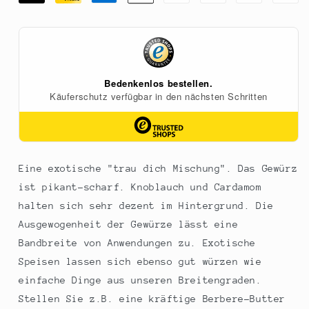
Abebetaye&quot;
Abebetaye&quot;
Gewürzm.,
Gewürzm.,
Äthiopien,
Äthiopien,
Rezept
Rezept
Genet
Genet
Abebetaye,
Abebetaye,
120
120
g
g
Eine exotische "trau dich Mischung". Das Gewürz
ist pikant-scharf. Knoblauch und Cardamom
halten sich sehr dezent im Hintergrund. Die
Ausgewogenheit der Gewürze lässt eine
Bandbreite von Anwendungen zu. Exotische
Speisen lassen sich ebenso gut würzen wie
einfache Dinge aus unseren Breitengraden.
Stellen Sie z.B. eine kräftige Berbere-Butter