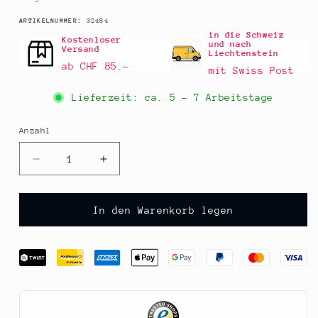
SKU:
ARTIKELNUMMER:
32484
in die Schweiz
Kostenloser
und nach
Versand
Liechtenstein
ab CHF 85.–
mit Swiss Post
Lieferzeit: ca.
5 - 7 Arbeitstage
Anzahl
Anzahl
Verringere
Erhöhe
die
die
Menge
Menge
für
für
In den Warenkorb legen
Gewürzgarten
Gewürzgarten
Gewürznelken,
Gewürznelken,
gemahlen,
gemahlen,
100
100
g
g