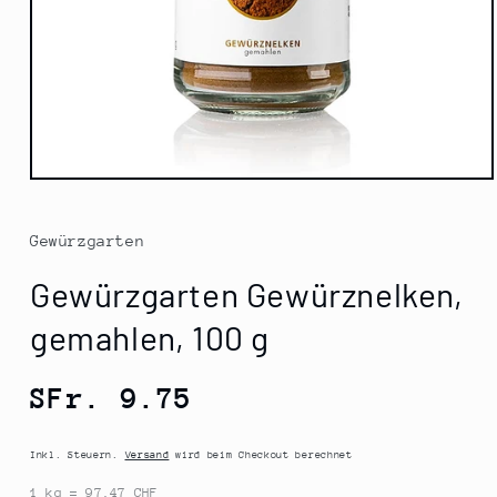
Medien
1
in
Modal
Gewürzgarten
öffnen
Gewürzgarten Gewürznelken,
gemahlen, 100 g
Normaler
SFr. 9.75
Preis
Inkl. Steuern.
Versand
wird beim Checkout berechnet
1 kg = 97.47 CHF