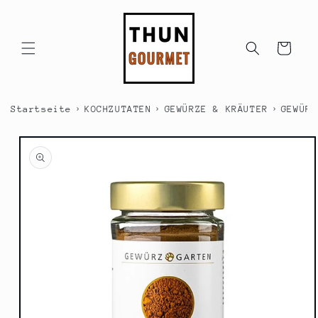
Direkt
zum
Inhalt
Warenkorb
›
›
›
Startseite
KOCHZUTATEN
GEWÜRZE & KRÄUTER
GEWÜRZ
duktinformationen
ingen