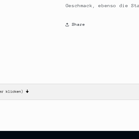
Geschmack, ebenso die St
Share
ier klicken)
🠋