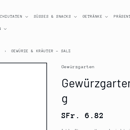
OCHZUTATEN
SÜSSES & SNACKS
GETRÄNKE
PRÄSEN
N
R
›
GEWÜRZE & KRÄUTER - SALZ
Gewürzgarten
Gewürzgarten 
g
Normaler
SFr. 6.82
Preis