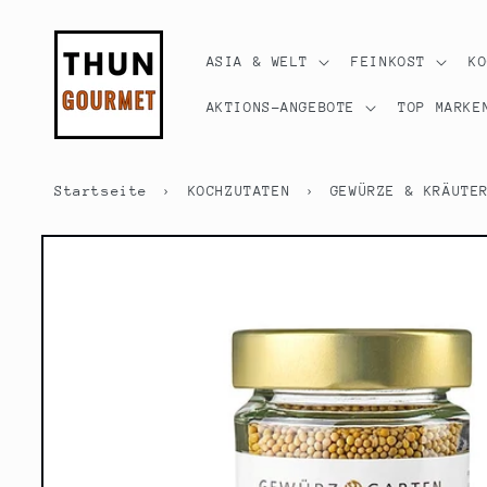
Direkt
zum
Inhalt
ASIA & WELT
FEINKOST
K
AKTIONS-ANGEBOTE
TOP MARKE
Startseite
›
KOCHZUTATEN
›
GEWÜRZE & KRÄUTE
Zu
Produktinformationen
springen