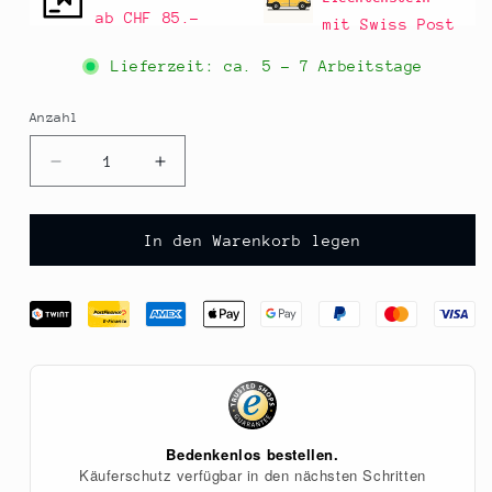
ab CHF 85.–
mit Swiss Post
Lieferzeit: ca.
5 - 7 Arbeitstage
Anzahl
Anzahl
Verringere
Erhöhe
die
die
Menge
Menge
für
für
In den Warenkorb legen
Gewürznelken,
Gewürznelken,
ganz,
ganz,
1
1
kg
kg