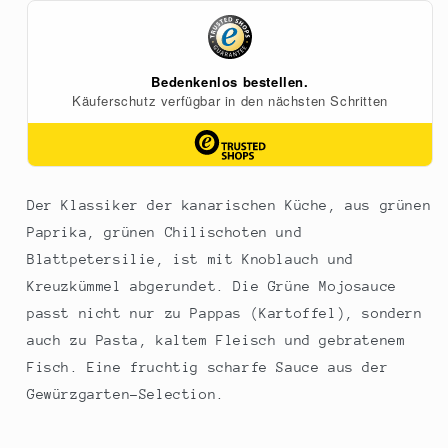
Chili
Chili
und
und
Blattpetersilie,
Blattpetersilie,
900
900
ml
ml
Der Klassiker der kanarischen Küche, aus grünen
Paprika, grünen Chilischoten und
Blattpetersilie, ist mit Knoblauch und
Kreuzkümmel abgerundet. Die Grüne Mojosauce
passt nicht nur zu Pappas (Kartoffel), sondern
auch zu Pasta, kaltem Fleisch und gebratenem
Fisch. Eine fruchtig scharfe Sauce aus der
Gewürzgarten-Selection.