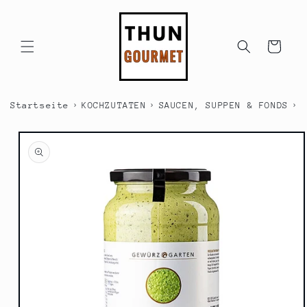
Direkt
zum
Inhalt
Warenkorb
›
›
›
Startseite
KOCHZUTATEN
SAUCEN, SUPPEN & FONDS
S
duktinformationen
ingen