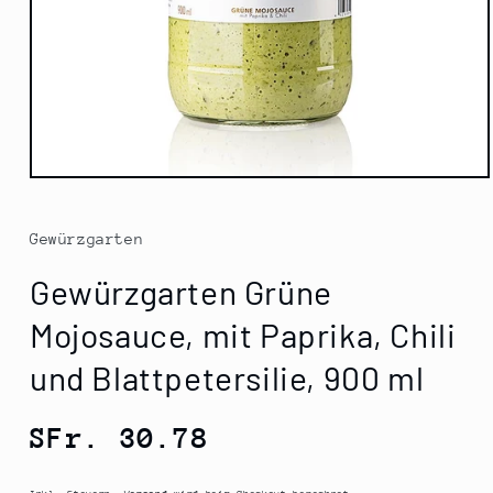
Medien
1
in
Modal
Gewürzgarten
öffnen
Gewürzgarten Grüne
Mojosauce, mit Paprika, Chili
und Blattpetersilie, 900 ml
Normaler
SFr. 30.78
Preis