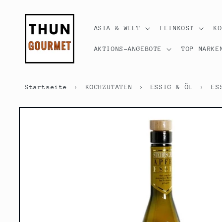
Direkt
zum
Inhalt
ASIA & WELT
FEINKOST
K
AKTIONS-ANGEBOTE
TOP MARKE
Startseite
›
KOCHZUTATEN
›
ESSIG & ÖL
›
ES
Zu
Produktinformationen
springen