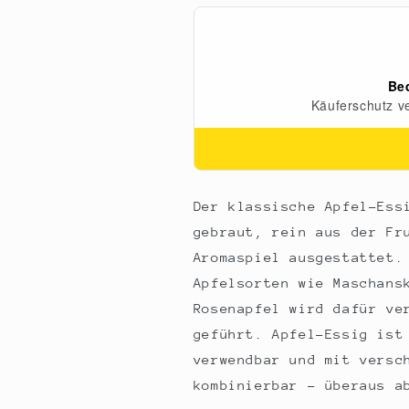
Säure,
Säure,
250
250
ml
ml
Der klassische Apfel-Ess
gebraut, rein aus der Fr
Aromaspiel ausgestattet.
Apfelsorten wie Maschans
Rosenapfel wird dafür ve
geführt. Apfel-Essig ist
verwendbar und mit versc
kombinierbar - überaus a