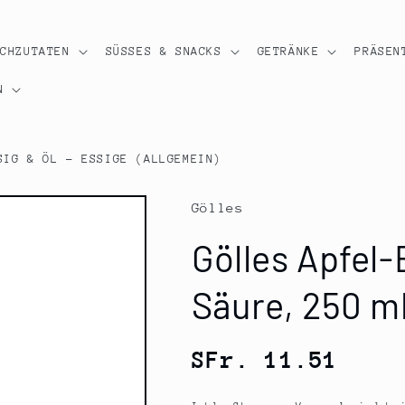
OCHZUTATEN
SÜSSES & SNACKS
GETRÄNKE
PRÄSEN
N
SIG & ÖL - ESSIGE (ALLGEMEIN)
Gölles
Gölles Apfel-
Säure, 250 m
Normaler
SFr. 11.51
Preis