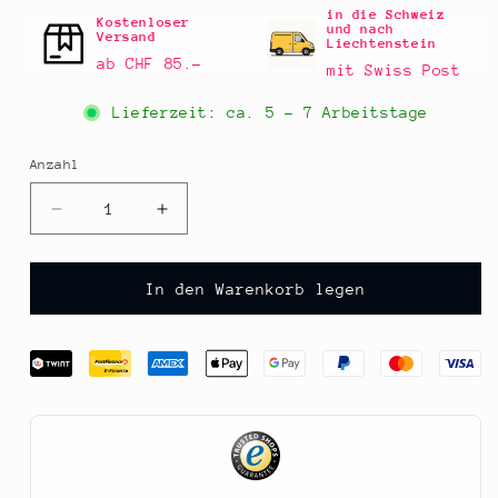
in die Schweiz
Kostenloser
und nach
Versand
Liechtenstein
ab CHF 85.–
mit Swiss Post
Lieferzeit: ca.
5 - 7 Arbeitstage
Anzahl
Anzahl
Verringere
Erhöhe
die
die
Menge
Menge
für
für
In den Warenkorb legen
Granatapfelkerne
Granatapfelkerne
-
-
Pomegranate
Pomegranate
Seeds,
Seeds,
1
1
kg
kg