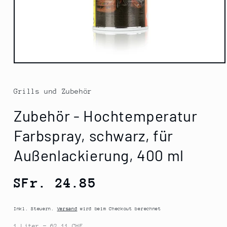
Medien
1
in
Modal
Grills und Zubehör
öffnen
Zubehör - Hochtemperatur
Farbspray, schwarz, für
Außenlackierung, 400 ml
Normaler
SFr. 24.85
Preis
Inkl. Steuern.
Versand
wird beim Checkout berechnet
1 Liter = 62.11 CHF