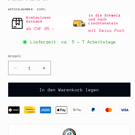
SKU:
ARTIKELNUMMER:
32051
in die Schweiz
Kostenloser
und nach
Versand
Liechtenstein
ab CHF 85.–
mit Swiss Post
Lieferzeit: ca.
5 - 7 Arbeitstage
Anzahl
Anzahl
Verringere
Erhöhe
die
die
Menge
Menge
für
für
In den Warenkorb legen
Zubehör
Zubehör
-
-
Hochtemperatur
Hochtemperatur
Farbspray,
Farbspray,
schwarz,
schwarz,
für
für
Außenlackierung,
Außenlackierung,