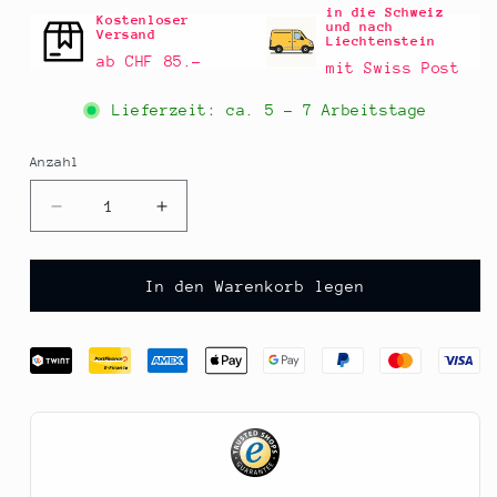
in die Schweiz
Kostenloser
und nach
Versand
Liechtenstein
ab CHF 85.–
mit Swiss Post
Lieferzeit: ca.
5 - 7 Arbeitstage
Anzahl
Anzahl
Verringere
Erhöhe
die
die
Menge
Menge
für
für
In den Warenkorb legen
Höfats
Höfats
FIRE
FIRE
KITCHEN
KITCHEN
Rad
Rad
Set,
Set,
2-
2-
tlg.
tlg.
1
1
St
St