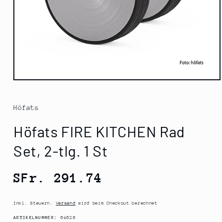
Medien
1
in
Modal
Höfats
öffnen
Höfats FIRE KITCHEN Rad
Set, 2-tlg. 1 St
Normaler
SFr. 291.74
Preis
Inkl. Steuern.
Versand
wird beim Checkout berechnet
SKU:
ARTIKELNUMMER:
64628