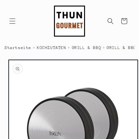
Direkt
zum
Inhalt
Warenkorb
›
›
›
Startseite
KOCHZUTATEN
GRILL & BBQ
GRILL & BBQ 
duktinformationen
ingen