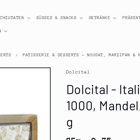
OCHZUTATEN
SÜSSES & SNACKS
GETRÄNKE
PRÄSEN
N
SERTS
›
PATISSERIE & DESSERTS - NOUGAT, MARZIPAN & 
Dolcital
Dolcital - Ita
1000, Mandel,
g
Normaler