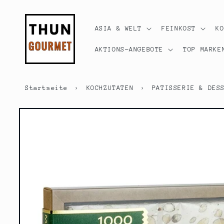
Direkt
zum
Inhalt
ASIA & WELT
FEINKOST
K
AKTIONS-ANGEBOTE
TOP MARKE
Startseite
›
KOCHZUTATEN
›
PATISSERIE & DES
Zu
Produktinformationen
springen