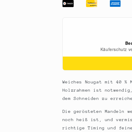
Italienische
Italienische
Torrone
Torrone
-
-
1000,
1000,
Mandel,
Mandel,
weicher
weicher
Riegel,
Riegel,
180
180
g
g
Weiches Nougat mit 40 % 
Holzrahmen ist notwendig
dem Schneiden zu erreich
Die gerösteten Mandeln w
noch heiß ist, und vermi
richtige Timing und fein