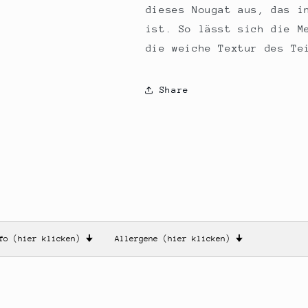
dieses Nougat aus, das in
ist. So lässt sich die M
die weiche Textur des Te
Share
nfo (hier klicken)
🠋
Allergene (hier klicken)
🠋