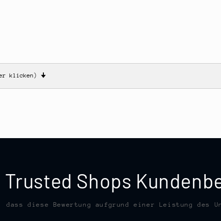
ier klicken)
🠋
te Trusted Shops Kunden
, dass diese Bewertung aufgrund einer Leistung des U