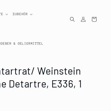
TE
ZUBEHÖR
Einloggen
Warenkorb
RGEBER & GELIERMITTEL
mtartrat/ Weinstein
e Detartre, E336, 1