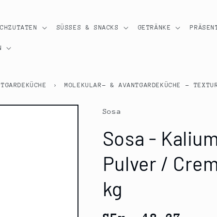
OCHZUTATEN
SÜSSES & SNACKS
GETRÄNKE
PRÄSEN
N
NTGARDEKÜCHE
›
MOLEKULAR- & AVANTGARDEKÜCHE - TEXTU
Sosa
Sosa - Kaliu
Pulver / Crem
kg
Normaler