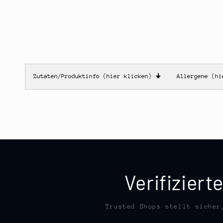
Zutaten/Produktinfo (hier klicken)
🠋
Allergene (h
Verifizier
Trusted Shops stellt sicher