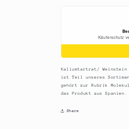
Pulver
Pulver
/
/
Creme
Creme
Detartre,
Detartre,
E336,
E336,
1
1
kg
kg
Kaliumtartrat/ Weinstein
ist Teil unseres Sortime
gehört zur Rubrik Moleku
das Produkt aus Spanien.
Share