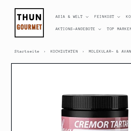
Direkt
zum
Inhalt
ASIA & WELT
FEINKOST
K
AKTIONS-ANGEBOTE
TOP MARKE
Startseite
›
KOCHZUTATEN
›
MOLEKULAR- & AVA
Zu
Produktinformationen
springen