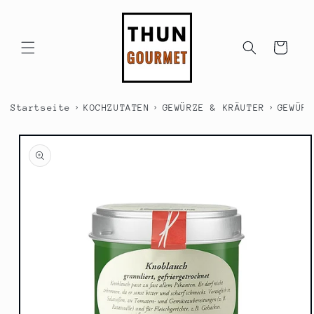
Direkt
zum
Inhalt
Warenkorb
›
›
›
Startseite
KOCHZUTATEN
GEWÜRZE & KRÄUTER
GEWÜRZ
duktinformationen
ingen