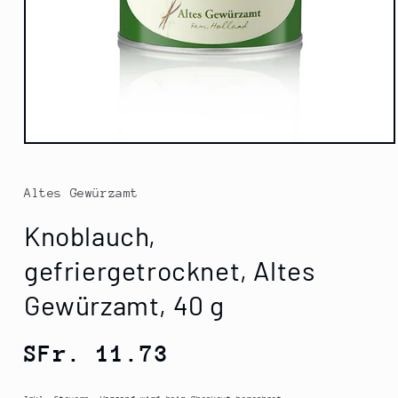
Medien
1
in
Modal
Altes Gewürzamt
öffnen
Knoblauch,
gefriergetrocknet, Altes
Gewürzamt, 40 g
Normaler
SFr. 11.73
Preis