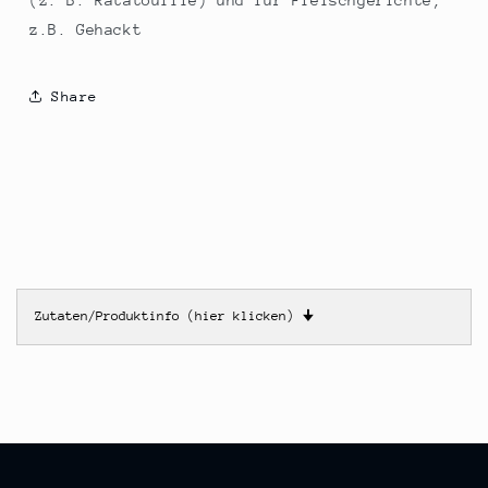
(z. B. Ratatouille) und für Fleischgerichte,
z.B. Gehackt
Share
Zutaten/Produktinfo (hier klicken)
🠋