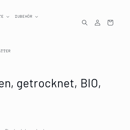
TE
ZUBEHÖR
Einloggen
Warenkorb
ÄTTER
en, getrocknet, BIO,