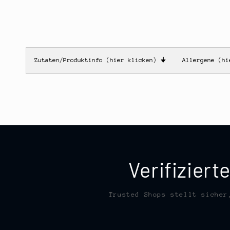
Zutaten/Produktinfo (hier klicken)
🠋
Allergene (h
Verifizier
Trusted Shops stellt sicher