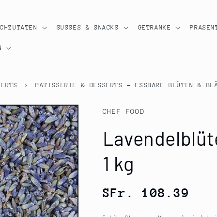
OCHZUTATEN
SÜSSES & SNACKS
GETRÄNKE
PRÄSEN
N
SERTS
›
PATISSERIE & DESSERTS - ESSBARE BLÜTEN & BL
CHEF FOOD
Lavendelblüt
1 kg
Normaler
SFr. 108.39
Preis