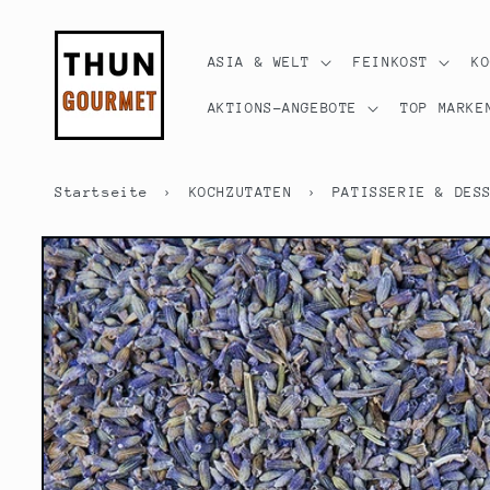
Direkt
zum
Inhalt
ASIA & WELT
FEINKOST
K
AKTIONS-ANGEBOTE
TOP MARKE
Startseite
›
KOCHZUTATEN
›
PATISSERIE & DES
Zu
Produktinformationen
springen