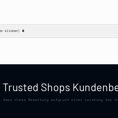
ier klicken)
🠋
te Trusted Shops Kunden
, dass diese Bewertung aufgrund einer Leistung des U