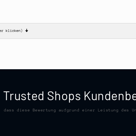
ier klicken)
🠋
te Trusted Shops Kunden
, dass diese Bewertung aufgrund einer Leistung des U