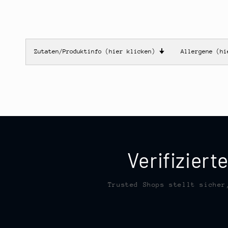
Zutaten/Produktinfo (hier klicken)
🠋
Allergene (h
Verifizier
Trusted Shops stellt sicher