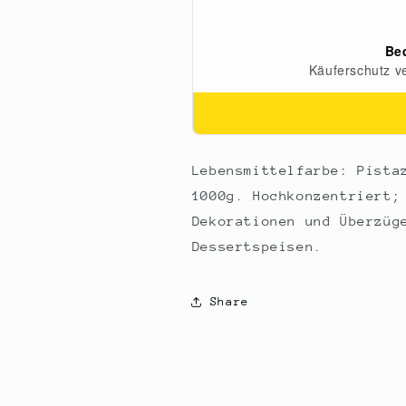
1
1
l
l
Lebensmittelfarbe: Pista
1000g. Hochkonzentriert;
Dekorationen und Überzüg
Dessertspeisen.
Share