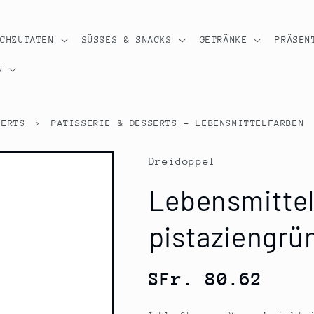
OCHZUTATEN
SÜSSES & SNACKS
GETRÄNKE
PRÄSEN
N
SERTS
›
PATISSERIE & DESSERTS - LEBENSMITTELFARBEN
Dreidoppel
Lebensmittelf
pistaziengrün,
Normaler
SFr. 80.62
Preis