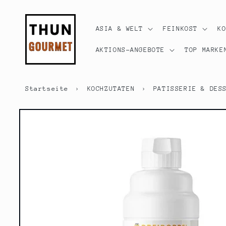
Direkt
zum
Inhalt
ASIA & WELT
FEINKOST
K
AKTIONS-ANGEBOTE
TOP MARKE
Startseite
›
KOCHZUTATEN
›
PATISSERIE & DES
Zu
Produktinformationen
springen