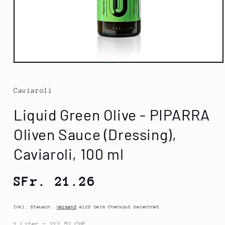
Medien
1
in
Modal
Caviaroli
öffnen
Liquid Green Olive - PIPARRA
Oliven Sauce (Dressing),
Caviaroli, 100 ml
Normaler
SFr. 21.26
Preis
Inkl. Steuern.
Versand
wird beim Checkout berechnet
1 Liter = 212.52 CHF