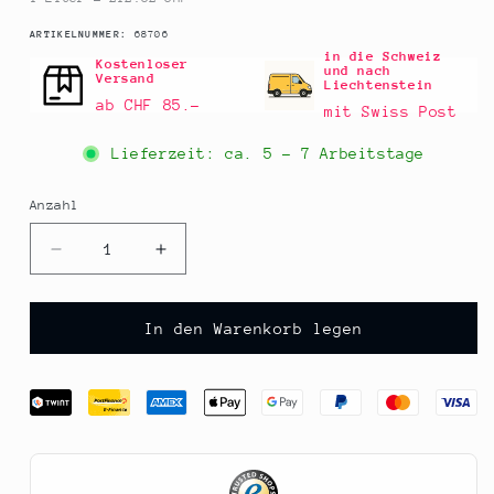
SKU:
ARTIKELNUMMER:
68706
in die Schweiz
Kostenloser
und nach
Versand
Liechtenstein
ab CHF 85.–
mit Swiss Post
Lieferzeit: ca.
5 - 7 Arbeitstage
Anzahl
Anzahl
Verringere
Erhöhe
die
die
Menge
Menge
für
für
In den Warenkorb legen
Liquid
Liquid
Green
Green
Olive
Olive
-
-
PIPARRA
PIPARRA
Oliven
Oliven
Sauce
Sauce