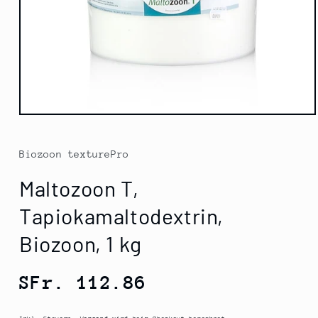
Medien
1
in
Modal
Biozoon texturePro
öffnen
Maltozoon T,
Tapiokamaltodextrin,
Biozoon, 1 kg
Normaler
SFr. 112.86
Preis