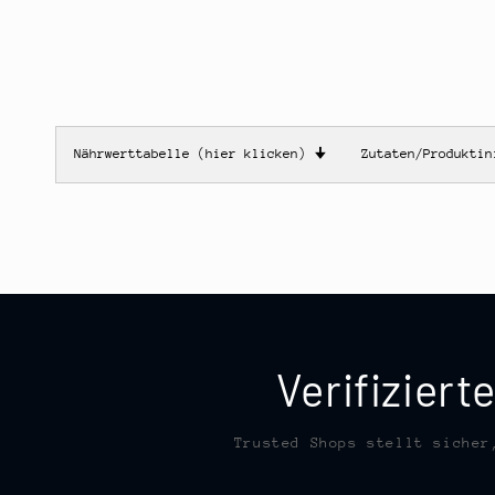
Nährwerttabelle (hier klicken)
🠋
Zutaten/Produkti
Verifizier
Trusted Shops stellt sicher