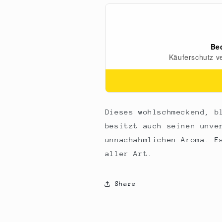
240
240
ml
ml
Dieses wohlschmeckend, b
besitzt auch seinen unve
unnachahmlichen Aroma. E
aller Art.
Share