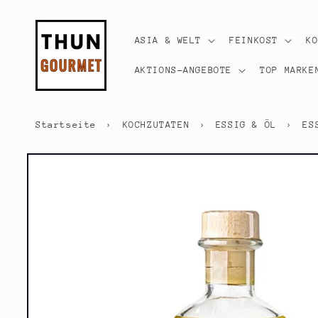
Direkt
zum
Inhalt
ASIA & WELT
FEINKOST
K
AKTIONS-ANGEBOTE
TOP MARKE
Startseite
›
KOCHZUTATEN
›
ESSIG & ÖL
›
ES
Zu
Produktinformationen
springen