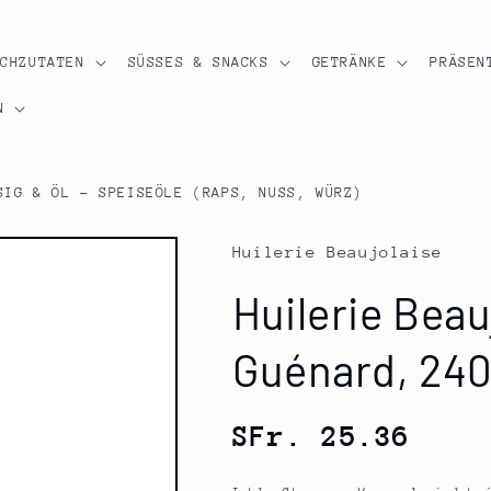
OCHZUTATEN
SÜSSES & SNACKS
GETRÄNKE
PRÄSEN
N
SIG & ÖL - SPEISEÖLE (RAPS, NUSS, WÜRZ)
Huilerie Beaujolaise
Huilerie Beau
Guénard, 240
Normaler
SFr. 25.36
Preis