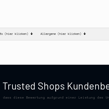
nfo (hier klicken)
🠋
Allergene (hier klicken)
🠋
te Trusted Shops Kunden
, dass diese Bewertung aufgrund einer Leistung des U