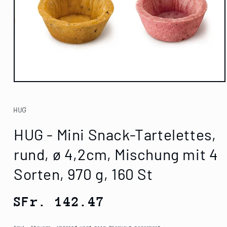
Medien
1
in
Modal
HUG
öffnen
HUG - Mini Snack-Tartelettes,
rund, ø 4,2cm, Mischung mit 4
Sorten, 970 g, 160 St
Normaler
SFr. 142.47
Preis