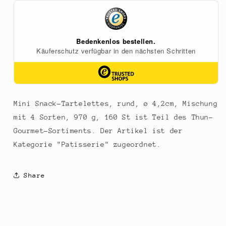
rund,
rund,
ø
ø
4,2cm,
4,2cm,
Mischung
Mischung
mit
mit
4
4
Sorten,
Sorten,
970
970
g,
g,
160
160
Mini Snack-Tartelettes, rund, ø 4,2cm, Mischung
St
St
mit 4 Sorten, 970 g, 160 St ist Teil des Thun-
Gourmet-Sortiments. Der Artikel ist der
Kategorie "Patisserie" zugeordnet.
Share