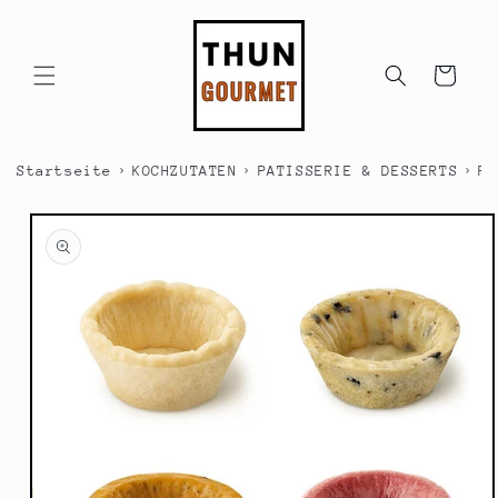
Direkt
zum
Inhalt
Warenkorb
›
›
›
Startseite
KOCHZUTATEN
PATISSERIE & DESSERTS
PA
duktinformationen
ingen