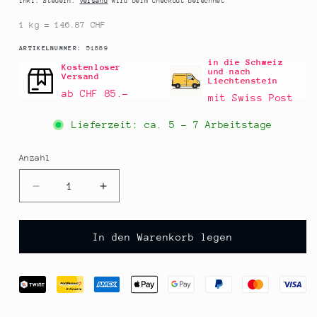
Inkl. Steuern.
Versand
wird beim Checkout berechnet
1 kg = 146.87 CHF
SKU:
ARTIKELNUMMER:
51889
in die Schweiz
Kostenloser
und nach
Versand
Liechtenstein
ab CHF 85.–
mit Swiss Post
Lieferzeit: ca.
5 - 7 Arbeitstage
Anzahl
Anzahl
Verringere
Erhöhe
die
die
Menge
Menge
für
für
In den Warenkorb legen
HUG
HUG
-
-
Mini
Mini
Snack-
Snack-
Tartelettes,
Tartelettes,