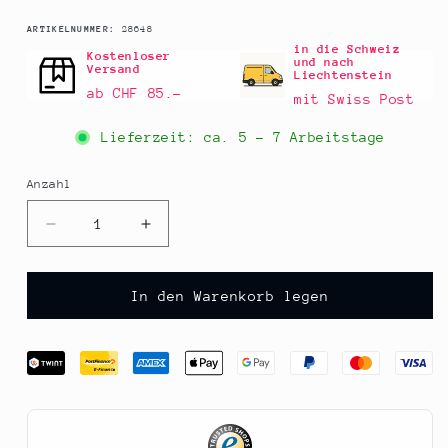
SKU:
ARTIKELNUMMER:
28648
in die Schweiz
Kostenloser
und nach
Versand
Liechtenstein
ab CHF 85.–
mit Swiss Post
Lieferzeit: ca.
5 - 7 Arbeitstage
Anzahl
Anzahl
Verringere
Erhöhe
die
die
Menge
Menge
für
für
In den Warenkorb legen
Mohnöl,
Mohnöl,
kaltgepresst,
kaltgepresst,
Fandler,
Fandler,
BIO,
BIO,
250
250
ml
ml