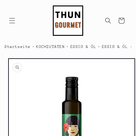
Direkt
zum
Inhalt
Warenkorb
›
›
›
Startseite
KOCHZUTATEN
ESSIG & ÖL
ESSIG & ÖL - 
duktinformationen
ingen