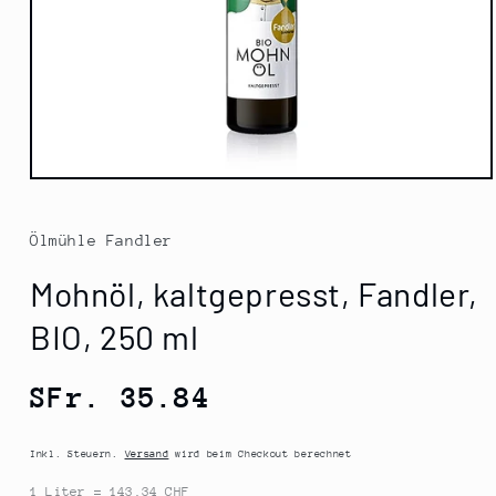
Medien
1
in
Modal
Ölmühle Fandler
öffnen
Mohnöl, kaltgepresst, Fandler,
BIO, 250 ml
Normaler
SFr. 35.84
Preis
Inkl. Steuern.
Versand
wird beim Checkout berechnet
1 Liter = 143.34 CHF