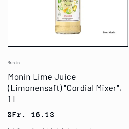
Medien
1
in
Modal
Monin
öffnen
Monin Lime Juice
(Limonensaft) "Cordial Mixer",
1 l
Normaler
SFr. 16.13
Preis