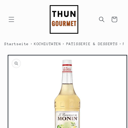
Direkt
zum
Inhalt
Warenkorb
›
›
›
Startseite
KOCHZUTATEN
PATISSERIE & DESSERTS
PA
duktinformationen
ingen