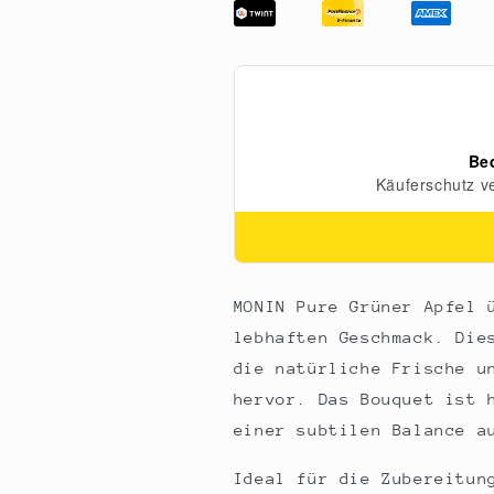
-
-
Green
Green
Apple
Apple
(Grüner
(Grüner
Apfel),
Apfel),
ungesüßt,
ungesüßt,
1:25,
1:25,
700
700
ml
ml
MONIN Pure Grüner Apfel 
lebhaften Geschmack. Die
die natürliche Frische u
hervor. Das Bouquet ist 
einer subtilen Balance a
Ideal für die Zubereitun