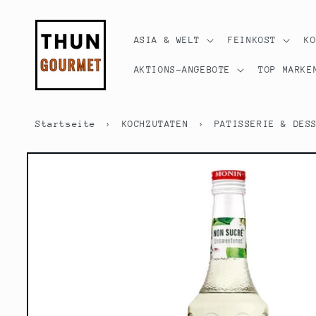
Direkt
zum
Inhalt
ASIA & WELT
FEINKOST
K
AKTIONS-ANGEBOTE
TOP MARKE
Startseite
›
KOCHZUTATEN
›
PATISSERIE & DES
Zu
Produktinformationen
springen