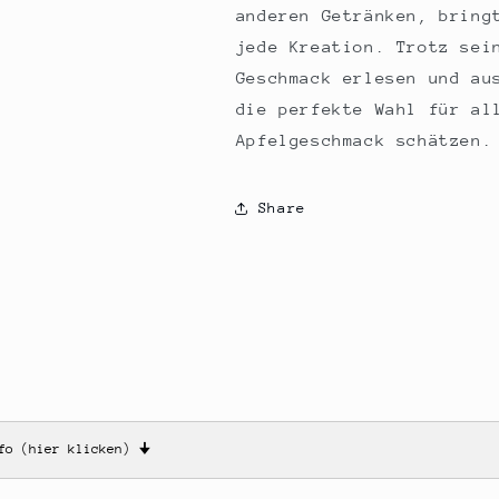
anderen Getränken, bring
jede Kreation. Trotz sei
Geschmack erlesen und au
die perfekte Wahl für al
Apfelgeschmack schätzen.
Share
nfo (hier klicken)
🠋