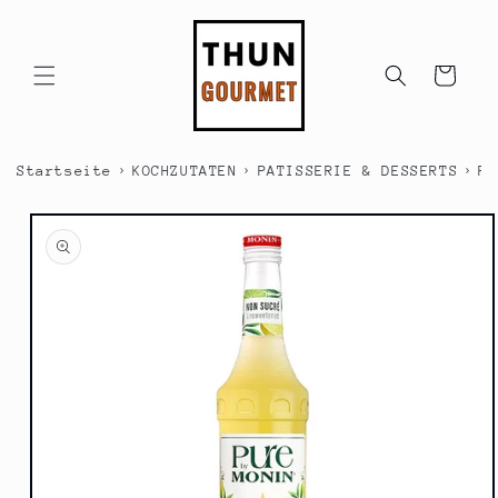
Direkt
zum
Inhalt
Warenkorb
›
›
›
Startseite
KOCHZUTATEN
PATISSERIE & DESSERTS
PA
duktinformationen
ingen