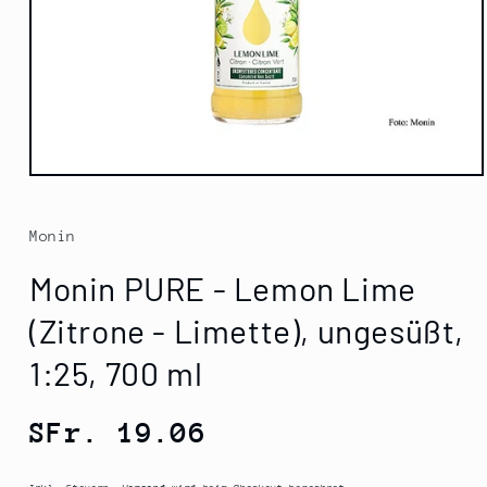
Medien
1
in
Modal
Monin
öffnen
Monin PURE - Lemon Lime
(Zitrone - Limette), ungesüßt,
1:25, 700 ml
Normaler
SFr. 19.06
Preis