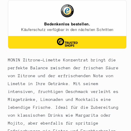
(Zitrone
(Zitrone
-
-
Limette),
Limette),
ungesüßt,
ungesüßt,
1:25,
1:25,
700
700
ml
ml
MONIN Zitrone-Limette Konzentrat bringt die
perfekte Balance zwischen der frischen Säure
von Zitrone und der erfrischenden Note von
Limette in Ihre Getränke. Mit seinem
intensiven, fruchtigen Geschmack verleiht es
Mixgetränke, Limonaden und Mocktails eine
lebendige Frische. Ideal für die Zubereitung
von klassischen Drinks wie Margarita oder
Mojito, aber ebenfalls für spritzige