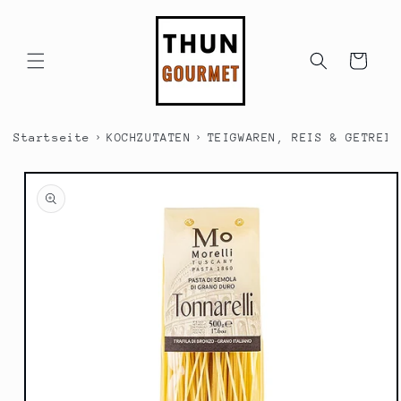
Direkt
zum
Inhalt
Warenkorb
›
›
Startseite
KOCHZUTATEN
TEIGWAREN, REIS & GETREID
duktinformationen
ingen