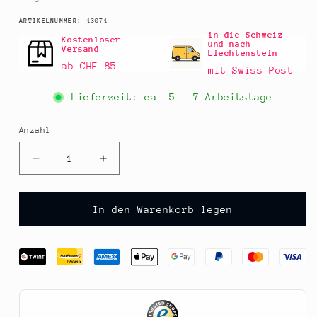
SKU:
ARTIKELNUMMER:
43071
in die Schweiz
Kostenloser
und nach
Versand
Liechtenstein
ab CHF 85.–
mit Swiss Post
Lieferzeit: ca.
5 - 7 Arbeitstage
Anzahl
Anzahl
Verringere
Erhöhe
die
die
Menge
Menge
für
für
In den Warenkorb legen
Morelli
Morelli
1860
1860
Spaghettoni
Spaghettoni
Tonnarelli,
Tonnarelli,
500
500
g
g