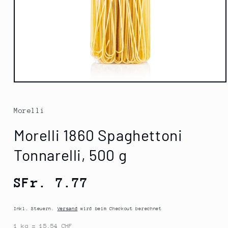
Medien
1
in
Modal
Morelli
öffnen
Morelli 1860 Spaghettoni
Tonnarelli, 500 g
Normaler
SFr. 7.77
Preis
Inkl. Steuern.
Versand
wird beim Checkout berechnet
1 kg = 15.54 CHF