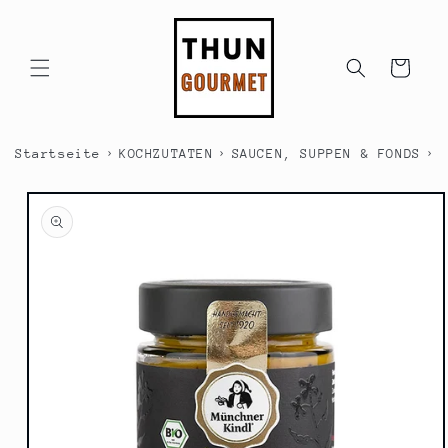
Direkt
zum
Inhalt
Warenkorb
›
›
›
Startseite
KOCHZUTATEN
SAUCEN, SUPPEN & FONDS
S
duktinformationen
ingen