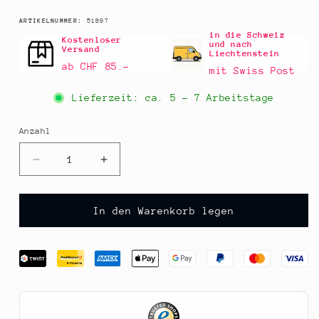
SKU:
ARTIKELNUMMER:
51897
in die Schweiz
Kostenloser
und nach
Versand
Liechtenstein
ab CHF 85.–
mit Swiss Post
Lieferzeit: ca.
5 - 7 Arbeitstage
Anzahl
Anzahl
Verringere
Erhöhe
die
die
Menge
Menge
für
für
In den Warenkorb legen
Münchner
Münchner
Kindl
Kindl
Chilisenf,
Chilisenf,
BIO,
BIO,
vegan,
vegan,
125
125
ml
ml