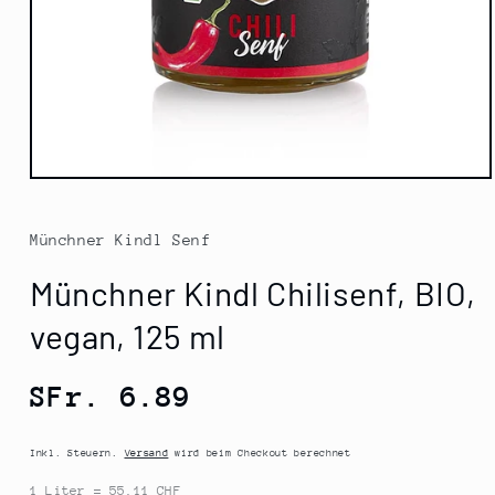
Medien
1
in
Modal
Münchner Kindl Senf
öffnen
Münchner Kindl Chilisenf, BIO,
vegan, 125 ml
Normaler
SFr. 6.89
Preis
Inkl. Steuern.
Versand
wird beim Checkout berechnet
1 Liter = 55.11 CHF