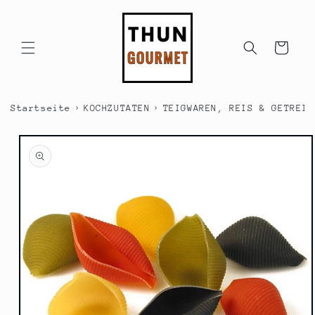
Direkt
zum
Inhalt
Warenkorb
›
›
Startseite
KOCHZUTATEN
TEIGWAREN, REIS & GETREID
duktinformationen
ingen