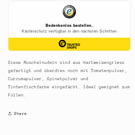
Conchiglioni
Conchiglioni
Arleccino,
Arleccino,
4-
4-
farbig,
farbig,
500
500
g
g
Diese Muschelnudeln sind aus Hartweizengriess
gefertigt und überdies noch mit Tomatenpulver,
Curcumapulver, Spinatpulver und
Tintenfischfarbe eingefärbt. Ideal geeignet zum
Füllen.
Share