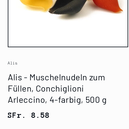
Medien
1
in
Modal
Alis
öffnen
Alis - Muschelnudeln zum
Füllen, Conchiglioni
Arleccino, 4-farbig, 500 g
Normaler
SFr. 8.58
Preis