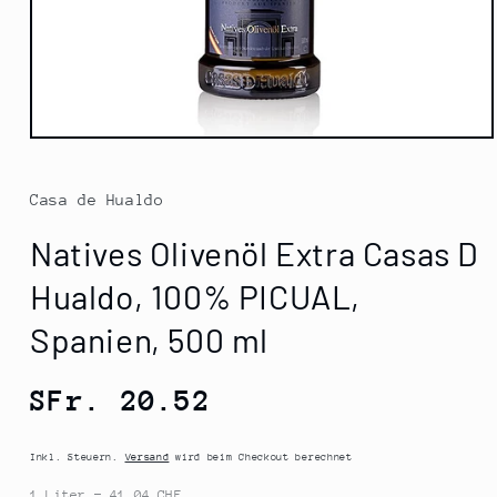
Medien
1
in
Modal
Casa de Hualdo
öffnen
Natives Olivenöl Extra Casas D
Hualdo, 100% PICUAL,
Spanien, 500 ml
Normaler
SFr. 20.52
Preis
Inkl. Steuern.
Versand
wird beim Checkout berechnet
1 Liter = 41.04 CHF