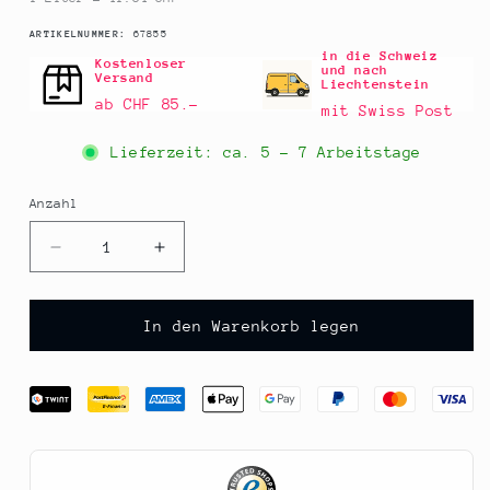
SKU:
ARTIKELNUMMER:
67855
in die Schweiz
Kostenloser
und nach
Versand
Liechtenstein
ab CHF 85.–
mit Swiss Post
Lieferzeit: ca.
5 - 7 Arbeitstage
Anzahl
Anzahl
Verringere
Erhöhe
die
die
Menge
Menge
für
für
In den Warenkorb legen
Natives
Natives
Olivenöl
Olivenöl
Extra
Extra
Casas
Casas
D
D
Hualdo,
Hualdo,
100%
100%