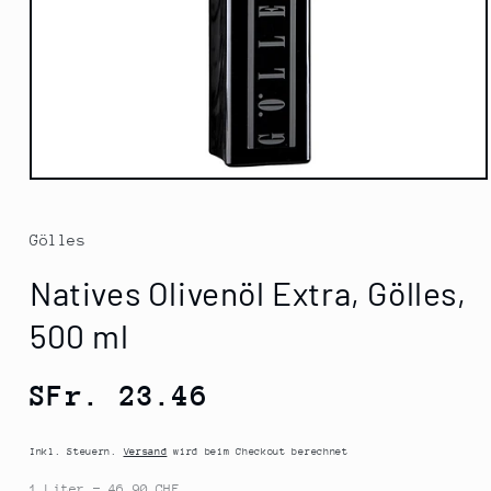
Medien
1
in
Modal
Gölles
öffnen
Natives Olivenöl Extra, Gölles,
500 ml
Normaler
SFr. 23.46
Preis
Inkl. Steuern.
Versand
wird beim Checkout berechnet
1 Liter = 46.90 CHF