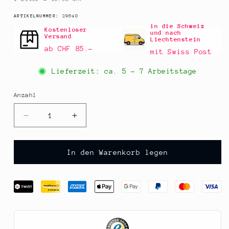
SKU:
ARTIKELNUMMER:
29640
in die Schweiz
Kostenloser
und nach
Versand
Liechtenstein
ab CHF 85.–
mit Swiss Post
Lieferzeit: ca.
5 - 7 Arbeitstage
Anzahl
Anzahl
Verringere
Erhöhe
die
die
Menge
Menge
für
für
In den Warenkorb legen
Natives
Natives
Olivenöl
Olivenöl
Extra,
Extra,
Gölles,
Gölles,
500
500
ml
ml