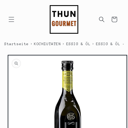
Direkt
zum
Inhalt
Warenkorb
›
›
›
Startseite
KOCHZUTATEN
ESSIG & ÖL
ESSIG & ÖL - 
duktinformationen
ingen