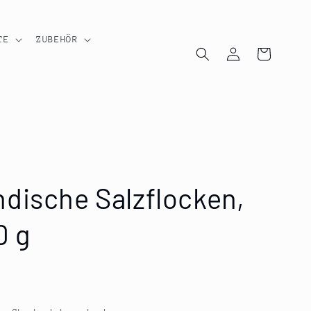
TE
ZUBEHÖR
Einloggen
Warenkorb
dische Salzflocken,
0 g