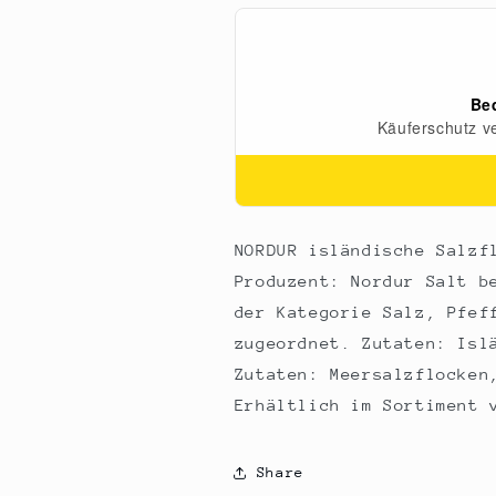
100
100
g
g
NORDUR isländische Salzf
Produzent: Nordur Salt b
der Kategorie Salz, Pfef
zugeordnet. Zutaten: Isl
Zutaten: Meersalzflocken
Erhältlich im Sortiment 
Share