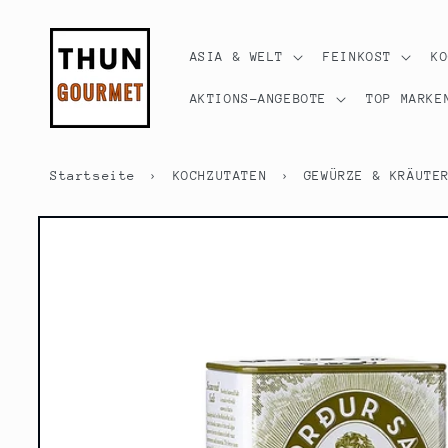
Direkt
zum
Inhalt
ASIA & WELT
FEINKOST
K
AKTIONS-ANGEBOTE
TOP MARKE
Startseite
›
KOCHZUTATEN
›
GEWÜRZE & KRÄUTE
Zu
Produktinformationen
springen