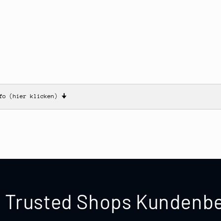
nfo (hier klicken)
🠋
te Trusted Shops Kunden