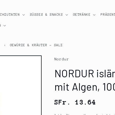
OCHZUTATEN
SÜSSES & SNACKS
GETRÄNKE
PRÄSEN
N
R
›
GEWÜRZE & KRÄUTER - SALZ
Nordur
NORDUR islän
mit Algen, 10
Normaler
SFr. 13.64
Preis