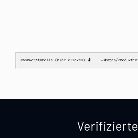
Nährwerttabelle (hier klicken)
🠋
Zutaten/Produkti
Verifizier