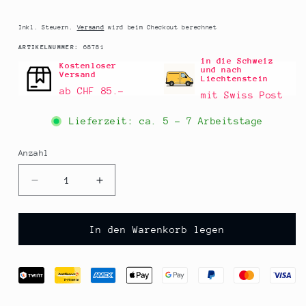
Preis
Inkl. Steuern.
Versand
wird beim Checkout berechnet
SKU:
ARTIKELNUMMER:
68781
in die Schweiz
Kostenloser
und nach
Versand
Liechtenstein
ab CHF 85.–
mit Swiss Post
Lieferzeit: ca.
5 - 7 Arbeitstage
Anzahl
Anzahl
Verringere
Erhöhe
die
die
Menge
Menge
für
für
In den Warenkorb legen
Valrhona
Valrhona
-
-
Norohy
Norohy
-
-
Vanilleextrakt
Vanilleextrakt