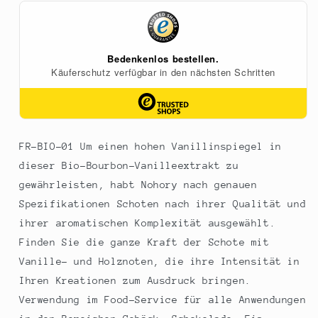
aus
aus
Madagaskar,
Madagaskar,
mit
mit
Samen,
Samen,
BIO,
BIO,
1
1
kg
kg
FR-BIO-01 Um einen hohen Vanillinspiegel in
dieser Bio-Bourbon-Vanilleextrakt zu
gewährleisten, habt Nohory nach genauen
Spezifikationen Schoten nach ihrer Qualität und
ihrer aromatischen Komplexität ausgewählt.
Finden Sie die ganze Kraft der Schote mit
Vanille- und Holznoten, die ihre Intensität in
Ihren Kreationen zum Ausdruck bringen.
Verwendung im Food-Service für alle Anwendungen