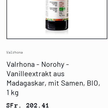
Medien
1
in
Modal
Valrhona
öffnen
Valrhona - Norohy -
Vanilleextrakt aus
Madagaskar, mit Samen, BIO,
1 kg
Normaler
SFr. 202.41