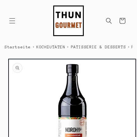
Direkt
zum
Inhalt
Warenkorb
›
›
›
Startseite
KOCHZUTATEN
PATISSERIE & DESSERTS
PA
duktinformationen
ingen