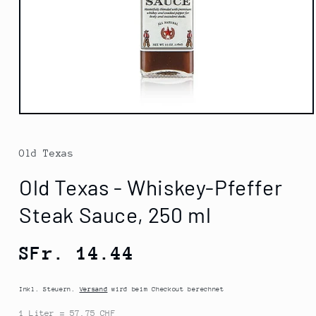
Medien
1
in
Modal
Old Texas
öffnen
Old Texas - Whiskey-Pfeffer
Steak Sauce, 250 ml
Normaler
SFr. 14.44
Preis
Inkl. Steuern.
Versand
wird beim Checkout berechnet
1 Liter = 57.75 CHF