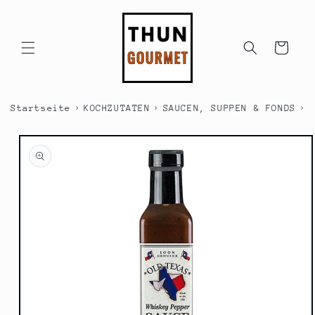
Direkt
zum
Inhalt
Warenkorb
›
›
›
Startseite
KOCHZUTATEN
SAUCEN, SUPPEN & FONDS
S
duktinformationen
ingen