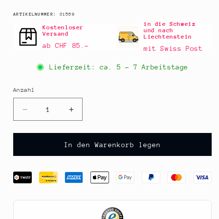
SKU:
ARTIKELNUMMER:
31569
in die Schweiz
Kostenloser
und nach
Versand
Liechtenstein
ab CHF 85.–
mit Swiss Post
Lieferzeit: ca.
5 - 7 Arbeitstage
Anzahl
Anzahl
Verringere
Erhöhe
die
die
Menge
Menge
für
für
In den Warenkorb legen
Old
Old
Texas
Texas
-
-
Whiskey-
Whiskey-
Pfeffer
Pfeffer
Steak
Steak
Sauce,
Sauce,