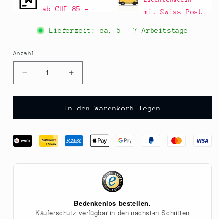
Liechtenstein
ab CHF 85.–
mit Swiss Post
Lieferzeit: ca.
5 - 7 Arbeitstage
Anzahl
Anzahl
Verringere
Erhöhe
die
die
Menge
Menge
für
für
In den Warenkorb legen
Pfeilwurzstärke,
Pfeilwurzstärke,
1
1
kg
kg