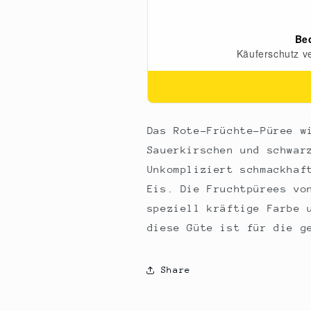
kg
kg
Das Rote-Früchte-Püree w
Sauerkirschen und schwar
Unkompliziert schmackhaf
Eis. Die Fruchtpürees vo
speziell kräftige Farbe 
diese Güte ist für die g
Share