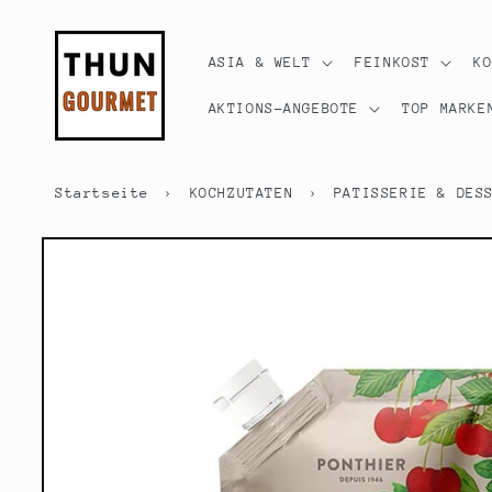
Direkt
zum
Inhalt
ASIA & WELT
FEINKOST
K
AKTIONS-ANGEBOTE
TOP MARKE
Startseite
›
KOCHZUTATEN
›
PATISSERIE & DES
Zu
Produktinformationen
springen