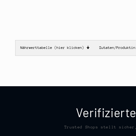
Nährwerttabelle (hier klicken)
🠋
Zutaten/Produkti
Verifizier
Trusted Shops stellt sicher