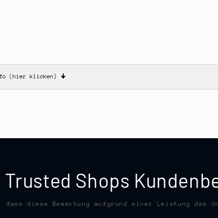
nfo (hier klicken)
🠋
te Trusted Shops Kunden
, dass diese Bewertung aufgrund einer Leistung des U