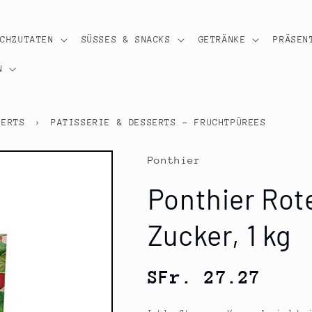
OCHZUTATEN
SÜSSES & SNACKS
GETRÄNKE
PRÄSEN
N
SERTS
›
PATISSERIE & DESSERTS - FRUCHTPÜREES
Ponthier
Ponthier Rot
Zucker, 1 kg
Normaler
SFr. 27.27
Preis