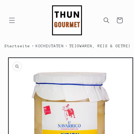
Direkt
zum
Inhalt
Warenkorb
›
›
Startseite
KOCHZUTATEN
TEIGWAREN, REIS & GETREID
duktinformationen
ingen