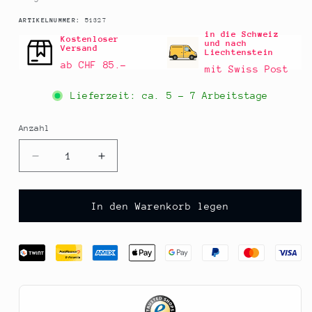
SKU:
ARTIKELNUMMER:
51327
in die Schweiz
Kostenloser
und nach
Versand
Liechtenstein
ab CHF 85.–
mit Swiss Post
Lieferzeit: ca.
5 - 7 Arbeitstage
Anzahl
Anzahl
Verringere
Erhöhe
die
die
Menge
Menge
für
für
In den Warenkorb legen
Riesenbohnen
Riesenbohnen
&quot;Judion&quot;,
&quot;Judion&quot;,
weiß,
weiß,
Navarrico,
Navarrico,
325
325
g
g