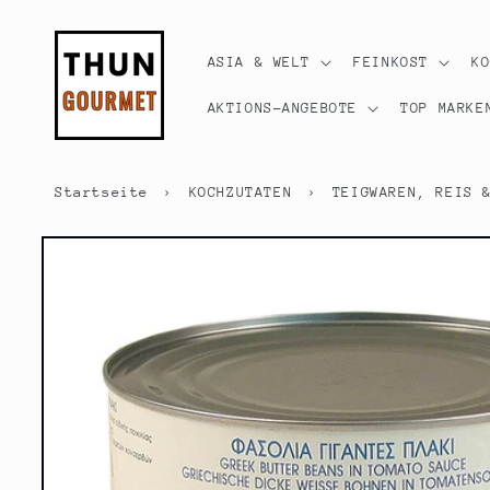
Direkt
zum
Inhalt
ASIA & WELT
FEINKOST
K
AKTIONS-ANGEBOTE
TOP MARKE
Startseite
›
KOCHZUTATEN
›
TEIGWAREN, REIS 
Zu
Produktinformationen
springen