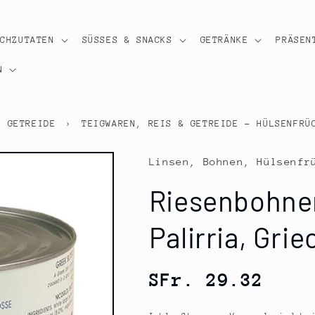
OCHZUTATEN
SÜSSES & SNACKS
GETRÄNKE
PRÄSEN
N
& GETREIDE
›
TEIGWAREN, REIS & GETREIDE - HÜLSENFRÜ
Linsen, Bohnen, Hülsenfr
Riesenbohnen
Palirria, Gri
Normaler
SFr. 29.32
Preis