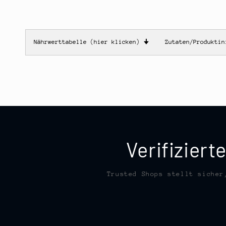
Nährwerttabelle (hier klicken)
🠋
Zutaten/Produkti
Verifizier
Trusted Shops stellt sicher