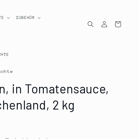
TE
ZUBEHÖR
Einloggen
Warenkorb
CHTE
üchte
, in Tomatensauce,
echenland, 2 kg