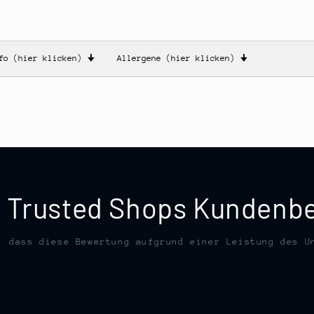
nfo (hier klicken)
🠋
Allergene (hier klicken)
🠋
te Trusted Shops Kunden
, dass diese Bewertung aufgrund einer Leistung des U