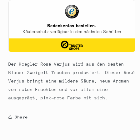
Rheingau,
Rheingau,
Weingut-
Weingut-
Koegler,
Koegler,
750
750
ml
ml
Der Koegler Rosé Verjus wird aus den besten
Blauer-Zweigelt-Trauben produziert. Dieser Rosé
Verjus bringt eine mildere Säure, neue Aromen
von roten Früchten und vor allem eine
ausgeprägt, pink-rote Farbe mit sich.
Share