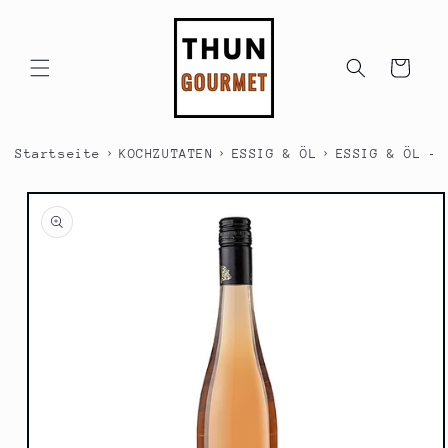
Direkt
zum
Inhalt
Warenkorb
›
›
›
Startseite
KOCHZUTATEN
ESSIG & ÖL
ESSIG & ÖL - 
duktinformationen
ingen