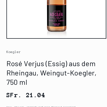
Medien
1
in
Modal
Koegler
öffnen
Rosé Verjus (Essig) aus dem
Rheingau, Weingut-Koegler,
750 ml
Normaler
SFr. 21.04
Preis