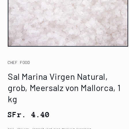
Medien
1
in
Modal
CHEF FOOD
öffnen
Sal Marina Virgen Natural,
grob, Meersalz von Mallorca, 1
kg
Normaler
SFr. 4.40
Preis