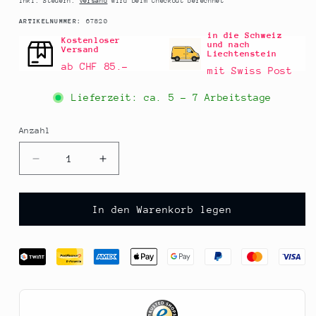
Inkl. Steuern.
Versand
wird beim Checkout berechnet
SKU:
ARTIKELNUMMER:
67820
in die Schweiz
Kostenloser
und nach
Versand
Liechtenstein
ab CHF 85.–
mit Swiss Post
Lieferzeit: ca.
5 - 7 Arbeitstage
Anzahl
Anzahl
Verringere
Erhöhe
die
die
Menge
Menge
für
für
In den Warenkorb legen
Sal
Sal
Marina
Marina
Virgen
Virgen
Natural,
Natural,
grob,
grob,
Meersalz
Meersalz
von
von