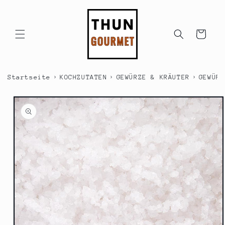
Direkt
zum
Inhalt
Warenkorb
›
›
›
Startseite
KOCHZUTATEN
GEWÜRZE & KRÄUTER
GEWÜRZ
duktinformationen
ingen