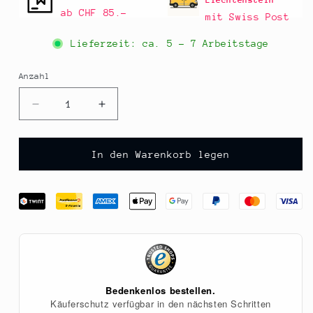
Liechtenstein
ab CHF 85.–
mit Swiss Post
Lieferzeit: ca.
5 - 7 Arbeitstage
Anzahl
Anzahl
Verringere
Erhöhe
die
die
Menge
Menge
für
für
In den Warenkorb legen
Sesam,
Sesam,
ungeschält,
ungeschält,
geröstet,
geröstet,
BIO,
BIO,
1
1
kg
kg