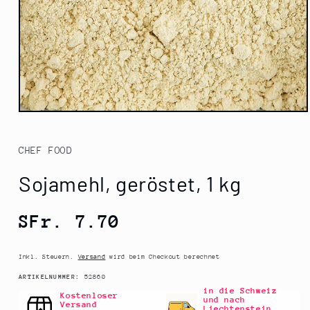
Medien
1
in
Modal
CHEF FOOD
öffnen
Sojamehl, geröstet, 1 kg
Normaler
SFr. 7.70
Preis
Inkl. Steuern.
Versand
wird beim Checkout berechnet
SKU:
ARTIKELNUMMER:
52860
in die Schweiz
Kostenloser
und nach
Versand
Liechtenstein