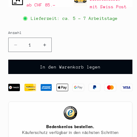
ab CHF 85.–
mit Swiss Post
Lieferzeit: ca.
5 - 7 Arbeitstage
Anzahl
Anzahl
Verringere
Erhöhe
die
die
Menge
Menge
für
für
In den Warenkorb legen
Sojamehl,
Sojamehl,
geröstet,
geröstet,
1
1
kg
kg