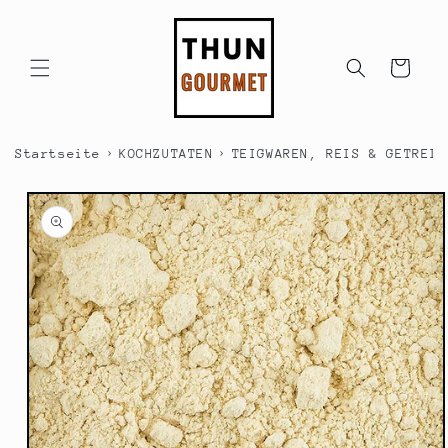
Direkt
zum
Inhalt
Warenkorb
›
›
Startseite
KOCHZUTATEN
TEIGWAREN, REIS & GETREID
duktinformationen
ingen