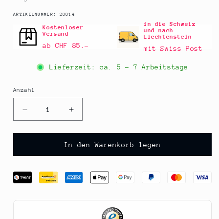
SKU:
ARTIKELNUMMER:
28814
in die Schweiz
Kostenloser
und nach
Versand
Liechtenstein
ab CHF 85.–
mit Swiss Post
Lieferzeit: ca.
5 - 7 Arbeitstage
Anzahl
Anzahl
Verringere
Erhöhe
die
die
Menge
Menge
für
für
In den Warenkorb legen
Sosa
Sosa
Gefriergetrocknete
Gefriergetrocknete
Himbeeren,
Himbeeren,
ganz
ganz
(38640),
(38640),
75
75
g
g