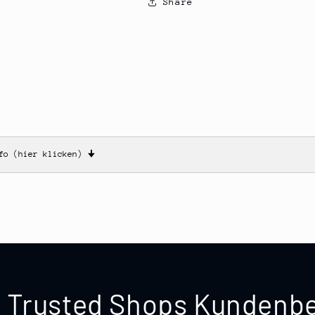
Share
nfo (hier klicken)
🠋
te Trusted Shops Kunden