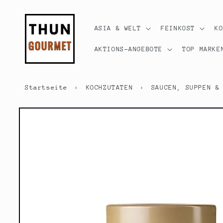
Direkt
zum
Inhalt
ASIA & WELT
FEINKOST
K
AKTIONS-ANGEBOTE
TOP MARKE
Startseite
›
KOCHZUTATEN
›
SAUCEN, SUPPEN &
Zu
Produktinformationen
springen