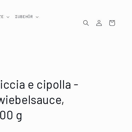
TE
ZUBEHÖR
Einloggen
Warenkorb
iccia e cipolla -
Zwiebelsauce,
00 g