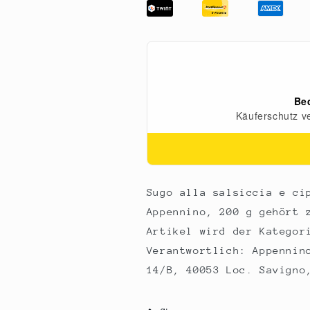
salsiccia
salsiccia
e
e
cipolla
cipolla
-
-
Salsiccia
Salsiccia
&amp;
&amp;
Zwiebelsauce,
Zwiebelsauce,
Appennino,
Appennino,
200
200
g
g
Sugo alla salsiccia e ci
Appennino, 200 g gehört 
Artikel wird der Kategor
Verantwortlich: Appennin
14/B, 40053 Loc. Savigno