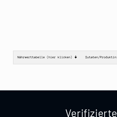
Nährwerttabelle (hier klicken)
🠋
Zutaten/Produkti
Verifizier