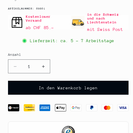
SKU:
ARTIKELNUMMER:
69861
in die Schweiz
Kostenloser
und nach
Versand
Liechtenstein
ab CHF 85.–
mit Swiss Post
Lieferzeit: ca.
5 - 7 Arbeitstage
Anzahl
Anzahl
Verringere
Erhöhe
die
die
Menge
Menge
für
für
In den Warenkorb legen
Tasmanische
Tasmanische
Pfefferbeeren,
Pfefferbeeren,
ganz,
ganz,
schwarz,
schwarz,
250
250
g
g