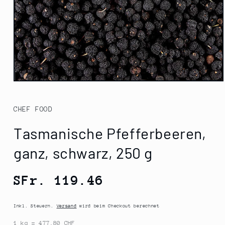
Medien
1
in
Modal
CHEF FOOD
öffnen
Tasmanische Pfefferbeeren,
ganz, schwarz, 250 g
Normaler
SFr. 119.46
Preis
Inkl. Steuern.
Versand
wird beim Checkout berechnet
1 kg = 477.80 CHF