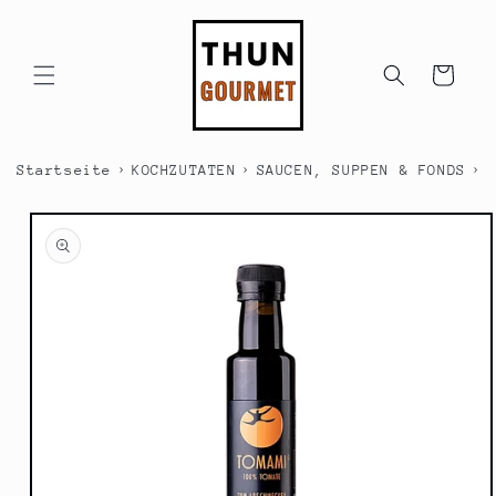
Direkt
zum
Inhalt
Warenkorb
›
›
›
Startseite
KOCHZUTATEN
SAUCEN, SUPPEN & FONDS
S
duktinformationen
ingen