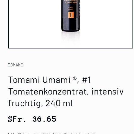
Medien
1
in
Modal
TOMAMI
öffnen
Tomami Umami ®, #1
Tomatenkonzentrat, intensiv
fruchtig, 240 ml
Normaler
SFr. 36.65
Preis