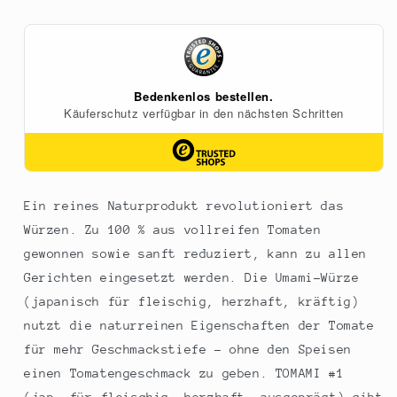
Tomatenkonzentrat,
Tomatenkonzentrat,
intensiv
intensiv
fruchtig,
fruchtig,
240
240
ml
ml
Ein reines Naturprodukt revolutioniert das
Würzen. Zu 100 % aus vollreifen Tomaten
gewonnen sowie sanft reduziert, kann zu allen
Gerichten eingesetzt werden. Die Umami-Würze
(japanisch für fleischig, herzhaft, kräftig)
nutzt die naturreinen Eigenschaften der Tomate
für mehr Geschmackstiefe - ohne den Speisen
einen Tomatengeschmack zu geben. TOMAMI #1