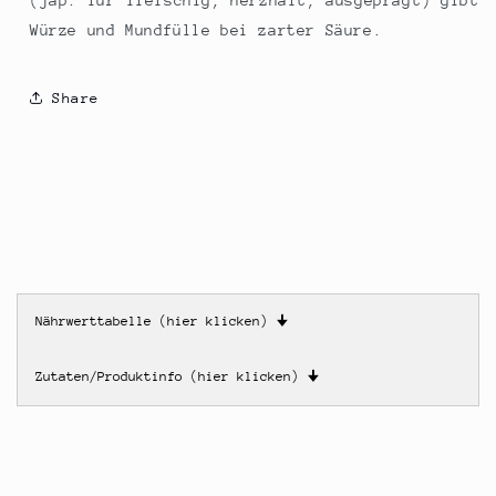
(jap. für fleischig, herzhaft, ausgeprägt) gibt
Würze und Mundfülle bei zarter Säure.
Share
Nährwerttabelle (hier klicken)
🠋
Zutaten/Produktinfo (hier klicken)
🠋