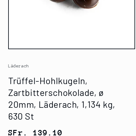
Medien
1
in
Modal
Läderach
öffnen
Trüffel-Hohlkugeln,
Zartbitterschokolade, ø
20mm, Läderach, 1,134 kg,
630 St
Normaler
SFr. 139.10