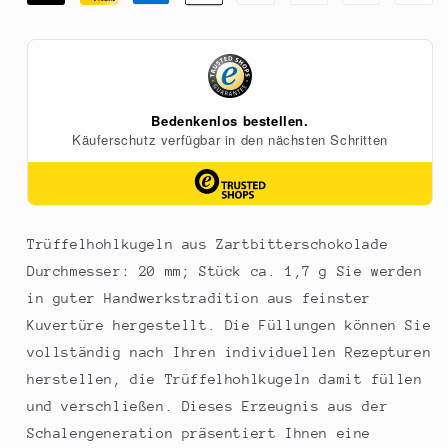
ø
ø
20mm,
20mm,
Läderach,
Läderach,
1,134
1,134
kg,
kg,
630
630
St
St
Trüffelhohlkugeln aus Zartbitterschokolade
Durchmesser: 20 mm; Stück ca. 1,7 g Sie werden
in guter Handwerkstradition aus feinster
Kuvertüre hergestellt. Die Füllungen können Sie
vollständig nach Ihren individuellen Rezepturen
herstellen, die Trüffelhohlkugeln damit füllen
und verschließen. Dieses Erzeugnis aus der
Schalengeneration präsentiert Ihnen eine