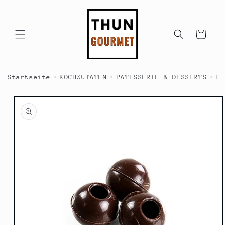
Direkt
zum
Inhalt
Warenkorb
›
›
›
Startseite
KOCHZUTATEN
PATISSERIE & DESSERTS
PA
duktinformationen
ingen