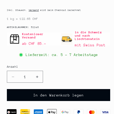
Preis
Inkl. Steuern.
Versand
wird beim Checkout berechnet
1 kg = 122.65 CHF
SKU:
ARTIKELNUMMER:
52246
in die Schweiz
Kostenloser
und nach
Versand
Liechtenstein
ab CHF 85.–
mit Swiss Post
Lieferzeit: ca.
5 - 7 Arbeitstage
Anzahl
Anzahl
Verringere
Erhöhe
die
die
Menge
Menge
für
für
In den Warenkorb legen
Trüffel-
Trüffel-
Hohlkugeln,
Hohlkugeln,
Zartbitterschokolade,
Zartbitterschokolade,