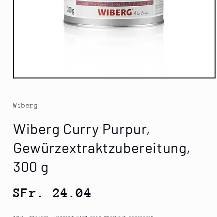
Medien
1
in
Modal
Wiberg
öffnen
Wiberg Curry Purpur,
Gewürzextraktzubereitung,
300 g
Normaler
SFr. 24.04
Preis