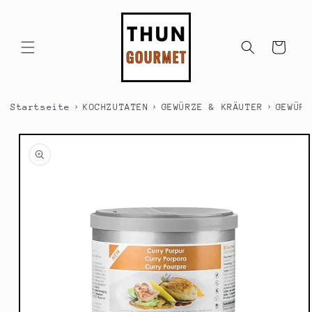
Direkt
zum
Inhalt
Warenkorb
›
›
›
Startseite
KOCHZUTATEN
GEWÜRZE & KRÄUTER
GEWÜRZ
duktinformationen
ingen