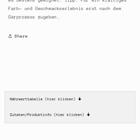
es bestens geeignet. Tipp: Für ein kräftiges
Farb- und Geschmackserlebnis erst nach dem
Garprozess zugeben.
Share
Nährwerttabelle (hier klicken)
🠋
Zutaten/Produktinfo (hier klicken)
🠋