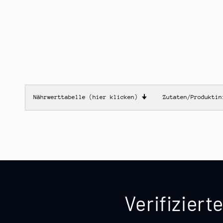
Nährwerttabelle (hier klicken)
🠋
Zutaten/Produkti
Verifizier