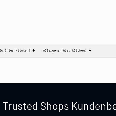
nfo (hier klicken)
🠋
Allergene (hier klicken)
🠋
te Trusted Shops Kunden