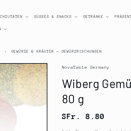
OCHZUTATEN
SÜSSES & SNACKS
GETRÄNKE
PRÄSEN
N
R
›
GEWÜRZE & KRÄUTER - GEWÜRZMISCHUNGEN
NovaTaste Germany
Wiberg Gemü
80 g
Normaler
SFr. 8.80
Preis