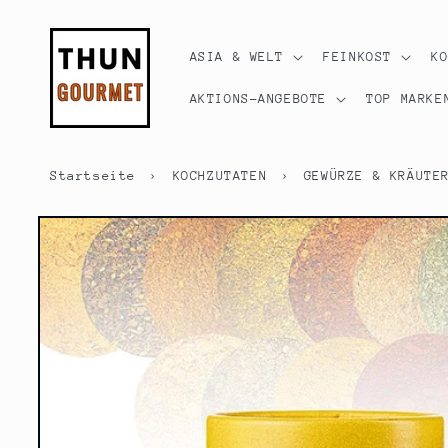
Direkt
zum
Inhalt
ASIA & WELT
FEINKOST
K
AKTIONS-ANGEBOTE
TOP MARKE
Startseite
›
KOCHZUTATEN
›
GEWÜRZE & KRÄUTE
Zu
Produktinformationen
springen