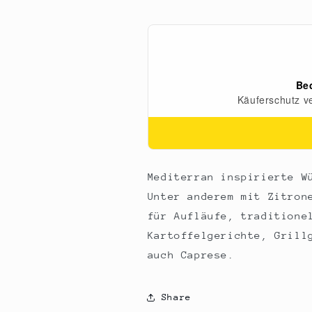
80
80
g
g
Mediterran inspirierte W
Unter anderem mit Zitron
für Aufläufe, traditione
Kartoffelgerichte, Grill
auch Caprese.
Share