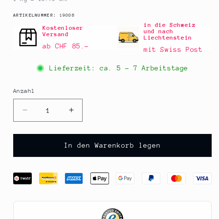
SKU:
ARTIKELNUMMER:
19008
in die Schweiz
Kostenloser
und nach
Versand
Liechtenstein
ab CHF 85.–
mit Swiss Post
Lieferzeit: ca.
5 - 7 Arbeitstage
Anzahl
Anzahl
Verringere
Erhöhe
die
die
Menge
Menge
für
für
In den Warenkorb legen
Wiberg
Wiberg
Pfeffer
Pfeffer
schwarz,
schwarz,
gemahlen,
gemahlen,
3
3
kg
kg