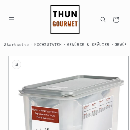
Direkt
zum
Inhalt
Warenkorb
›
›
›
Startseite
KOCHZUTATEN
GEWÜRZE & KRÄUTER
GEWÜRZ
duktinformationen
ingen