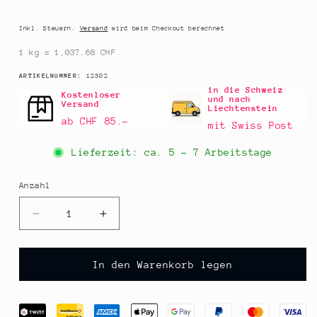
Preis
Inkl. Steuern.
Versand
wird beim Checkout berechnet
1 kg = 1,037.68 CHF
SKU:
ARTIKELNUMMER:
12302
in die Schweiz
Kostenloser
und nach
Versand
Liechtenstein
ab CHF 85.–
mit Swiss Post
Lieferzeit: ca.
5 - 7 Arbeitstage
Anzahl
Anzahl
Verringere
Erhöhe
die
die
Menge
Menge
für
für
In den Warenkorb legen
Winteredeltrüffel
Winteredeltrüffel
(Tuber
(Tuber
Melanosporum),
Melanosporum),