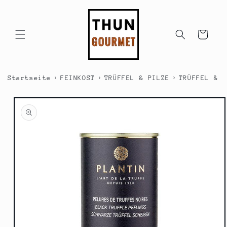
Direkt
zum
Inhalt
Warenkorb
›
›
›
Startseite
FEINKOST
TRÜFFEL & PILZE
TRÜFFEL & P
duktinformationen
ingen