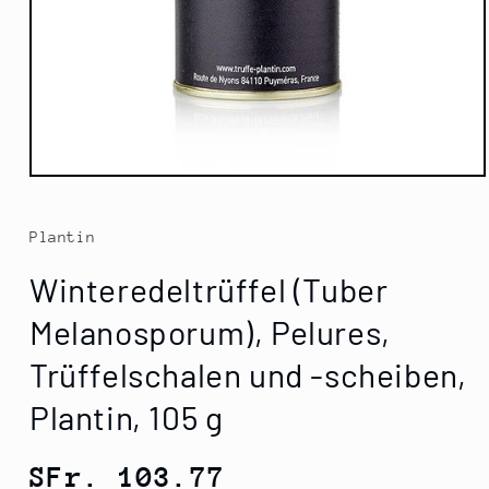
Medien
1
in
Modal
Plantin
öffnen
Winteredeltrüffel (Tuber
Melanosporum), Pelures,
Trüffelschalen und -scheiben,
Plantin, 105 g
Normaler
SFr. 103.77