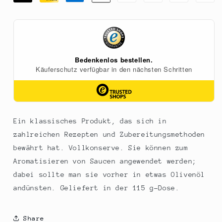
Pelures,
Pelures,
Trüffelschalen
Trüffelschalen
und
und
-
-
scheiben,
scheiben,
Plantin,
Plantin,
105
105
g
g
Ein klassisches Produkt, das sich in
zahlreichen Rezepten und Zubereitungsmethoden
bewährt hat. Vollkonserve. Sie können zum
Aromatisieren von Saucen angewendet werden;
dabei sollte man sie vorher in etwas Olivenöl
andünsten. Geliefert in der 115 g-Dose.
Share