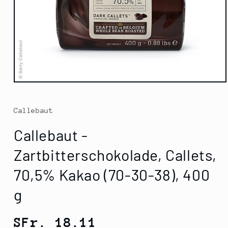
Medien
1
in
Modal
Callebaut
öffnen
Callebaut -
Zartbitterschokolade, Callets,
70,5% Kakao (70-30-38), 400
g
Normaler
SFr. 18.11