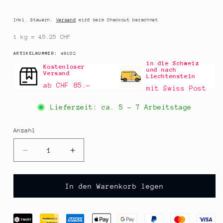
Preis
Inkl. Steuern.
Versand
wird beim Checkout berechnet
1 kg = 45.25 CHF
SKU:
ARTIKELNUMMER:
49102
in die Schweiz
Kostenloser
und nach
Versand
Liechtenstein
ab CHF 85.–
mit Swiss Post
Lieferzeit: ca.
5 - 7 Arbeitstage
Anzahl
Anzahl
Verringere
Erhöhe
die
die
Menge
Menge
für
für
In den Warenkorb legen
Callebaut
Callebaut
-
-
Zartbitterschokolade,
Zartbitterschokolade,