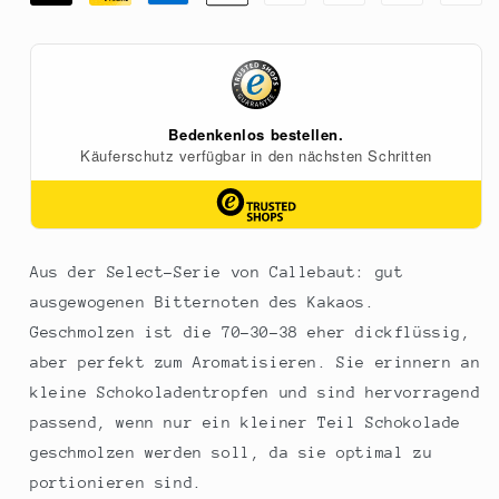
Callets,
Callets,
70,5%
70,5%
Kakao
Kakao
(70-
(70-
30-
30-
38),
38),
400
400
g
g
Aus der Select-Serie von Callebaut: gut
ausgewogenen Bitternoten des Kakaos.
Geschmolzen ist die 70-30-38 eher dickflüssig,
aber perfekt zum Aromatisieren. Sie erinnern an
kleine Schokoladentropfen und sind hervorragend
passend, wenn nur ein kleiner Teil Schokolade
geschmolzen werden soll, da sie optimal zu
portionieren sind.