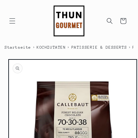
Direkt
zum
Inhalt
Warenkorb
›
›
›
Startseite
KOCHZUTATEN
PATISSERIE & DESSERTS
PA
duktinformationen
ingen